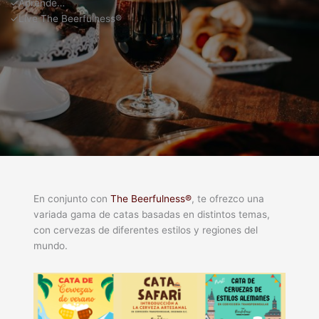
✓Aprende…
✓Live The Beerfulness®
En conjunto con
The Beerfulness®
, te ofrezco una
variada gama de catas basadas en distintos temas,
con cervezas de diferentes estilos y regiones del
mundo.